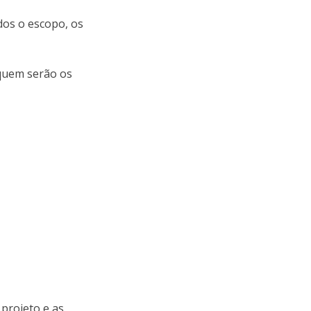
dos o escopo, os
 quem serão os
 projeto e as