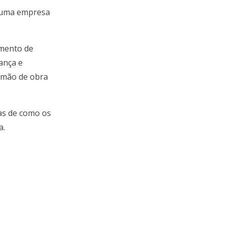
e uma empresa
amento de
ança e
a mão de obra
as de como os
a.