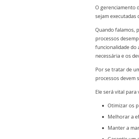
O gerenciamento d
sejam executadas d
Quando falamos, 
processos desempe
funcionalidade do 
necessária e os de
Por se tratar de 
processos devem s
Ele será vital para 
Otimizar os p
Melhorar a ef
Manter a man