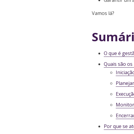
Garantir um a
Vamos lá?
Sumár
O que é gest
Quais são os
Iniciaçã
Planeja
Execuçã
Monitor
Encerr
Por que se at