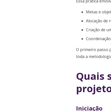
Essa prática envolv
Metas e objet
Alocação de r
Criação de u
Coordenação d
O primeiro passo p
toda a metodologia
Quais 
projet
Iniciação