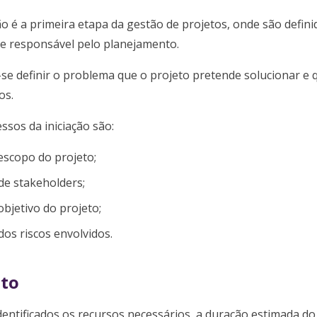
ão é a primeira etapa da gestão de projetos, onde são defini
pe responsável pelo planejamento.
se definir o problema que o projeto pretende solucionar e
os.
ssos da iniciação são:
escopo do projeto;
 de stakeholders;
objetivo do projeto;
 dos riscos envolvidos.
to
dentificados os recursos necessários, a duração estimada do