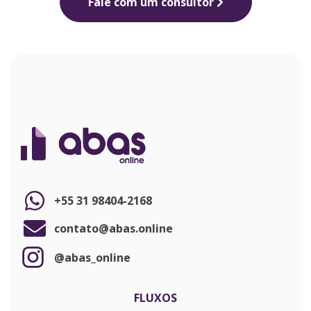
Fale com um consultor
+55 31 98404-2168
contato@abas.online
@abas_online
FLUXOS