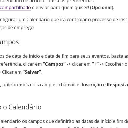
calendário de acordo com suas preferências;
 compartilhado
e enviar para quem quiser! (
Opcional
).
nfigurar um Calendário que irá controlar o processo de insc
agas de emprego.
Campos
os de data de início e data de fim para seus eventos, basta a
eferência, clicar em
“Campos”
-> clicar em
“+”
-> Escolher o
-> Clicar em
“Salvar”
.
 utilizaremos dois campos, chamados
Inscrição
e
Resposta
 o Calendário
alendário os campos que definirão as datas de início e fim d