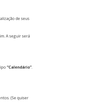
ualização de seus
im. A seguir será
tipo
“Calendário”
.
ntos. (Se quiser