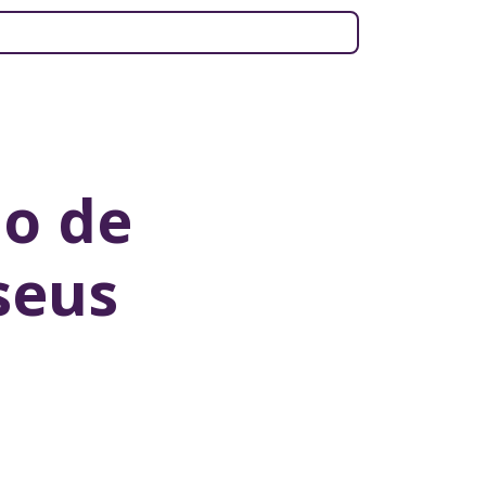
ão de
seus