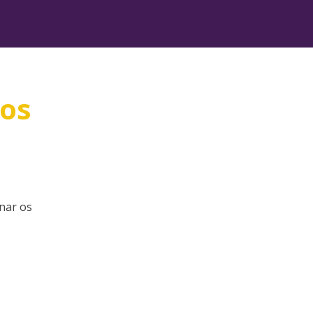
 os
nar os