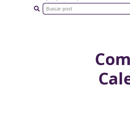
Como
Cal