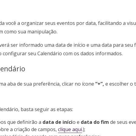
a você a organizar seus eventos por data, facilitando a vis
m como sua manipulação.
erá ser informado uma data de início e uma data para seu f
configurar seu Calendário com os dados informados.
lendário
ma aba de sua preferência, clicar no ícone
“+”,
e escolher o 
lendário, basta seguir as etapas:
os que definirão a
data de iníci
o e
data do fim
de seus eve
obre a criação de campos,
clique
aqui
.);