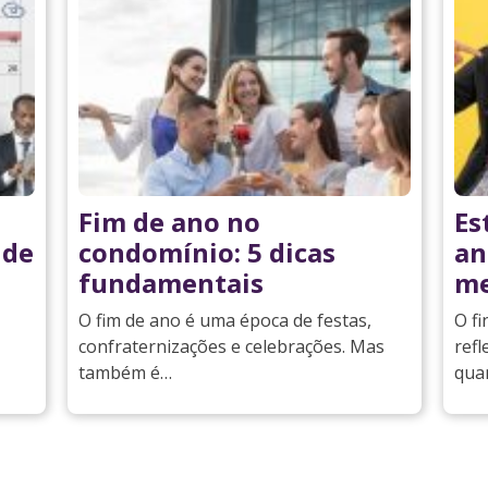
Fim de ano no
Es
 de
condomínio: 5 dicas
an
fundamentais
me
O fim de ano é uma época de festas,
O f
confraternizações e celebrações. Mas
refl
também é…
qua