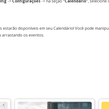
nfig
->
Configurações
-> na seção
“Calendário”
, selecione
s estarão disponíveis em seu Calendário! Você pode manipul
u arrastando os eventos.