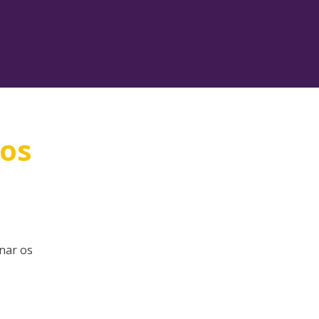
 os
nar os