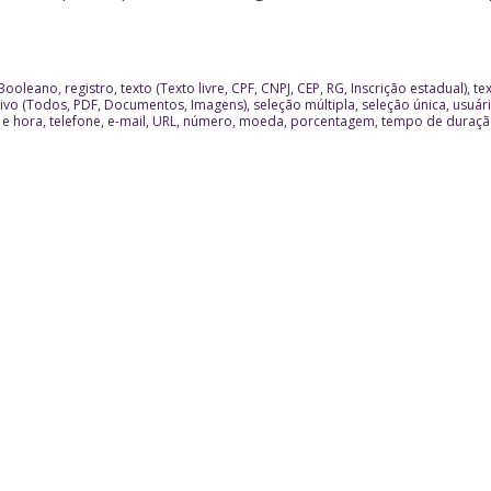
ooleano, registro, texto (Texto livre, CPF, CNPJ, CEP, RG, Inscrição estadual), tex
o (Todos, PDF, Documentos, Imagens), seleção múltipla, seleção única, usuário,
a e hora, telefone, e-mail, URL, número, moeda, porcentagem, tempo de duração,