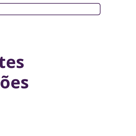
tes
ões