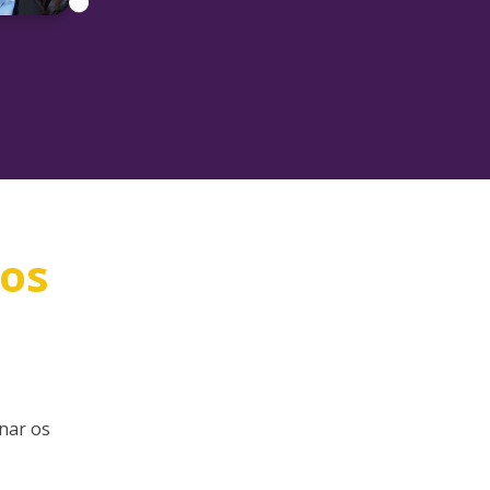
 os
nar os