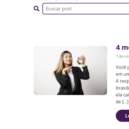
4 m
7 de n
Você 
em um
A res
brasi
ela ca
de […]
L