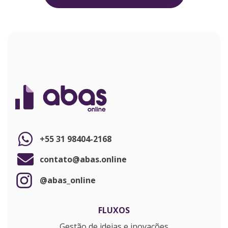
+55 31 98404-2168
contato@abas.online
@abas_online
FLUXOS
Gestão de ideias e inovações